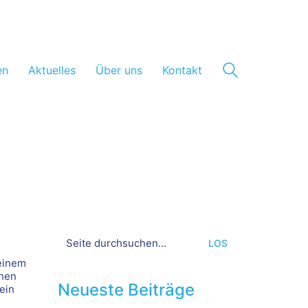
en
Aktuelles
Über uns
Kontakt
Search
for:
 einem
chen
Neueste Beiträge
ein