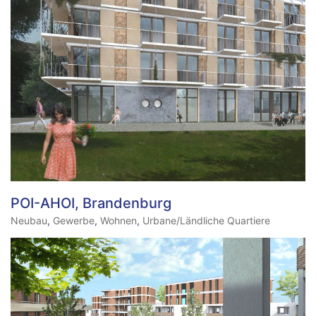
POI-AHOI, Brandenburg
Neubau
,
Gewerbe
,
Wohnen
,
Urbane/Ländliche Quartiere