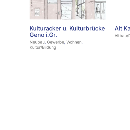
Kulturacker u. Kulturbrücke
Alt K
Geno i.Gr.
Altbau/
Neubau
,
Gewerbe
,
Wohnen
,
Kultur/Bildung